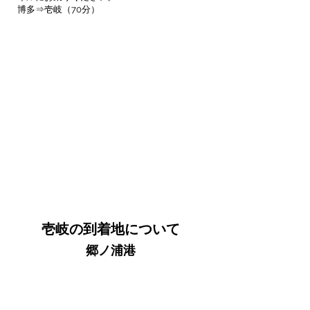
博多⇒壱岐（70分）
壱岐の到着地について
郷ノ浦港