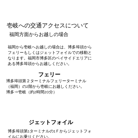
ＡＭＩＭＯＴＯ
rent a car
壱岐への交通アクセスについて
福岡方面からお越しの場合
福岡から壱岐へお越しの場合は、博多埠頭から
フェリーもしくはジェットフォイルでの移動と
なります。福岡市博多区のベイサイドエリアに
ある博多埠頭からお越しください。
フェリー
博多埠頭第２ターミナルフェリーターミナル
（福岡）の2階から
壱岐にお越しください。
博多⇒壱岐（約2時間20分）
ジェットフォイル
博多埠頭第1
ターミナルの1Ｆからジェットフォ
イルにお乗りください。